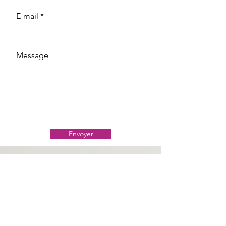
E-mail
Message
Envoyer
Classe 509
Delmas 71
contact@classe509.com
+50943998957
Les Agences Classe 509