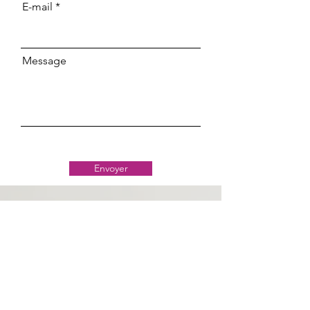
E-mail
Message
Envoyer
Classe 509
Delmas 71
contact@classe509.com
+50943998957
Les Agences Classe 509