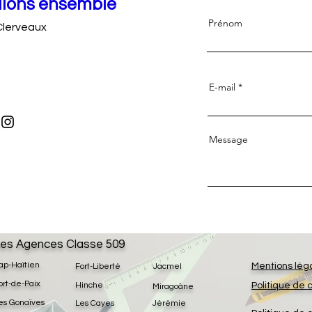
llons ensemble
Prénom
Clerveaux
E-mail
Message
es Agences Classe 509
ap-Haïtien
Mentions lég
Fort-Liberté
Jacmel
ort-de-Paix
Hinche
Politique de 
Miragoâne
es Gonaïves
Les Cayes
Jérémie