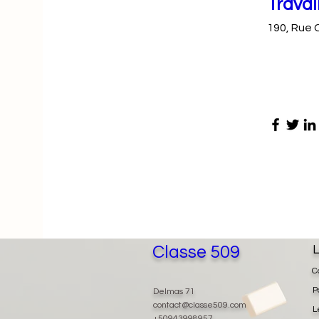
Travai
190, Rue 
Classe 509
L
C
P
Delmas 71
contact@classe509.com
L
+50943998957