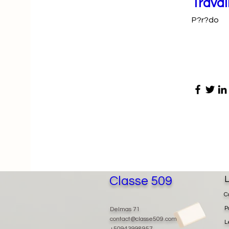
Travai
P?r?do
Classe 509
L
C
P
Delmas 71
contact@classe509.com
L
+50943998957