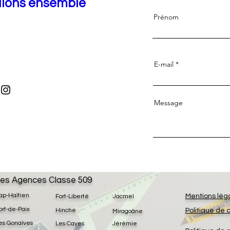
llons ensemble
Prénom
E-mail
Message
es Agences Classe 509
ap-Haïtien
Mentions lég
Fort-Liberté
Jacmel
ort-de-Paix
Hinche
Politique de 
Miragoâne
es Gonaïves
Les Cayes
Jérémie