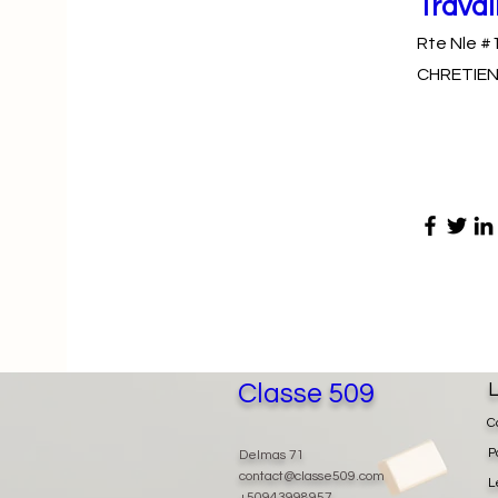
Travai
Rte Nle #
CHRETIEN
Classe 509
L
C
P
Delmas 71
contact@classe509.com
L
+50943998957