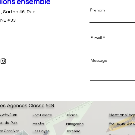
llons ensemble
Prénom
1, Sarthe 46, Rue
NE #33
E-mail
Message
es Agences Classe 509
ap-Haïtien
Mentions lég
Fort-Liberté
Jacmel
ort-de-Paix
Hinche
Politique de 
Miragoâne
es Gonaïves
Les Cayes
Jérémie