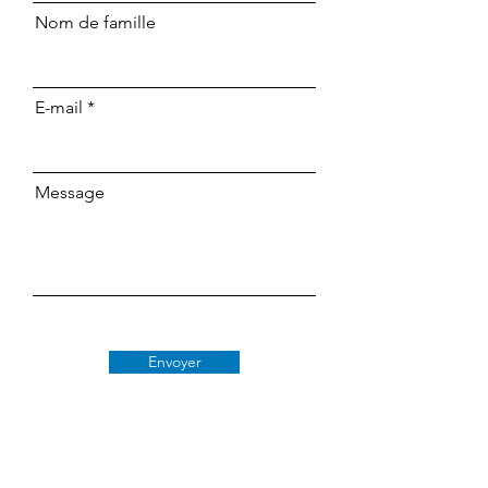
Nom de famille
E-mail
Message
Envoyer
Classe 509