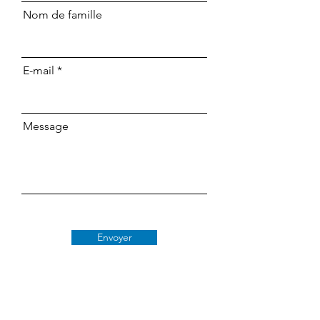
Nom de famille
E-mail
Message
Envoyer
Classe 509