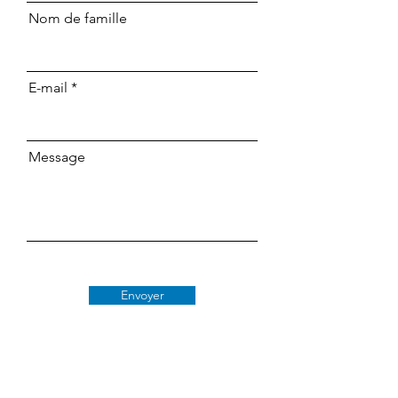
Nom de famille
E-mail
Message
Envoyer
Classe 509