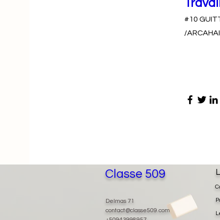
Travai
#10 GUIT
/ARCAHAI
Classe 509
L
C
P
Delmas 71
contact@classe509.com
L
+50943998957