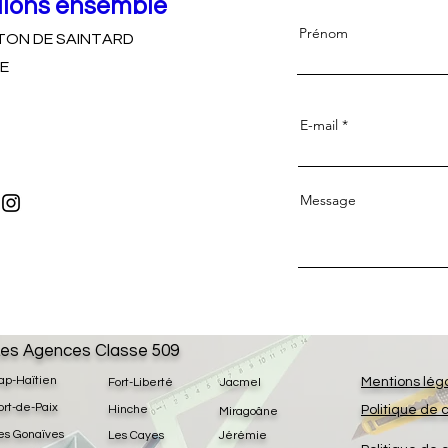
llons ensemble
Prénom
TON DE SAINTARD
E
E-mail
Message
es Agences Classe 509
ap-Haïtien
Mentions lég
Fort-Liberté
Jacmel
ort-de-Paix
Hinche
Politique de 
Miragoâne
es Gonaïves
Les Cayes
Jérémie