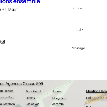
llons ensemble
Prénom
e #1, Bigot
E-mail
Message
es Agences Classe 509
ap-Haïtien
Mentions lég
Fort-Liberté
Jacmel
ort-de-Paix
Hinche
Politique de 
Miragoâne
es Gonaïves
Les Cayes
Jérémie