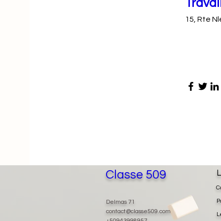
Travai
15, Rte Nl
Classe 509
L
C
P
Delmas 71
contact@classe509.com
L
+50943998957