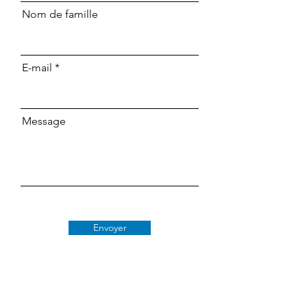
Nom de famille
E-mail
Message
Envoyer
Classe 509