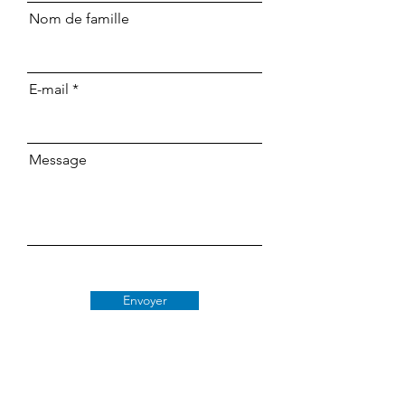
Nom de famille
E-mail
Message
Envoyer
Classe 509