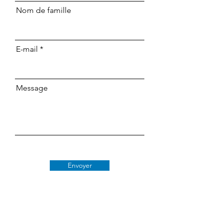
Nom de famille
E-mail
Message
Envoyer
Classe 509