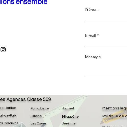
llons ensemble
Prénom
E-mail
Message
es Agences Classe 509
ap-Haïtien
Mentions lég
Fort-Liberté
Jacmel
ort-de-Paix
Hinche
Politique de 
Miragoâne
es Gonaïves
Les Cayes
Jérémie