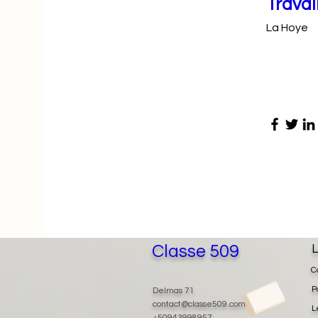
Travai
La Hoye
Classe 509
L
C
P
Delmas 71
contact@classe509.com
L
+50943998957