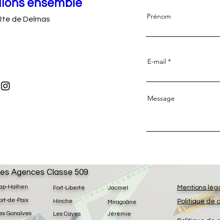
llons ensemble
Prénom
Rte de Delmas
E-mail
Message
es Agences Classe 509
ap-Haïtien
Mentions lég
Fort-Liberté
Jacmel
ort-de-Paix
Hinche
Politique de 
Miragoâne
es Gonaïves
Les Cayes
Jérémie