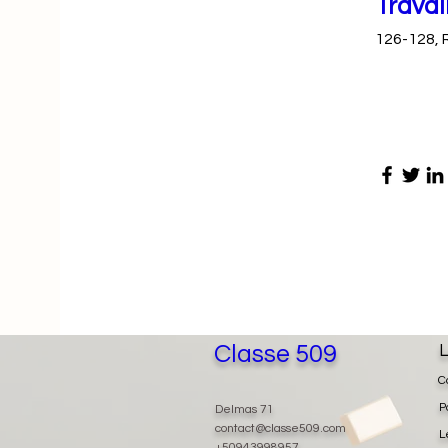
Travai
126-128, 
Classe 509
L
C
P
Delmas 71
contact@classe509.com
L
+50943998957