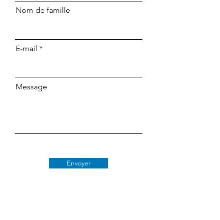
Nom de famille
E-mail
Message
Envoyer
Classe 509