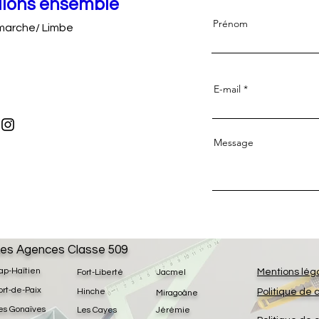
llons ensemble
Prénom
marche/ Limbe
E-mail
Message
es Agences Classe 509
ap-Haïtien
Mentions lég
Fort-Liberté
Jacmel
ort-de-Paix
Hinche
Politique de 
Miragoâne
es Gonaïves
Les Cayes
Jérémie