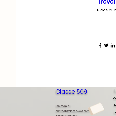
Travai
Place du 
Classe 509
L
C
P
Delmas 71
contact@classe509.com
L
+50943998957