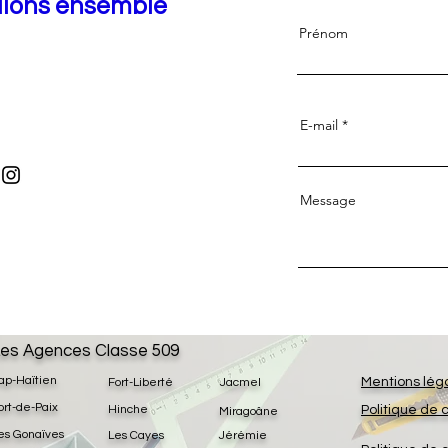
llons ensemble
Prénom
E-mail
Message
es Agences Classe 509
ap-Haïtien
Mentions lég
Fort-Liberté
Jacmel
ort-de-Paix
Hinche
Politique de 
Miragoâne
es Gonaïves
Les Cayes
Jérémie