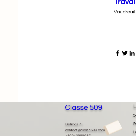
Travai
Vaudreuil
Classe 509
L
C
P
Delmas 71
contact@classe509.com
L
+50943998957