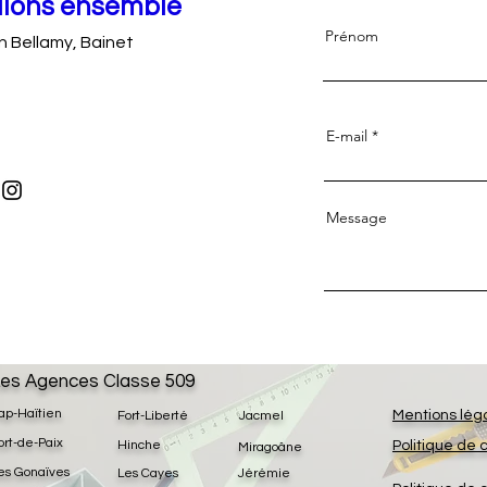
llons ensemble
Prénom
n Bellamy, Bainet
E-mail
Message
es Agences Classe 509
ap-Haïtien
Mentions lég
Fort-Liberté
Jacmel
ort-de-Paix
Hinche
Politique de 
Miragoâne
es Gonaïves
Les Cayes
Jérémie