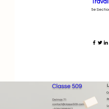
Travai
5e Sectio
Classe 509
L
C
P
Delmas 71
contact@classe509.com
L
+50943998957