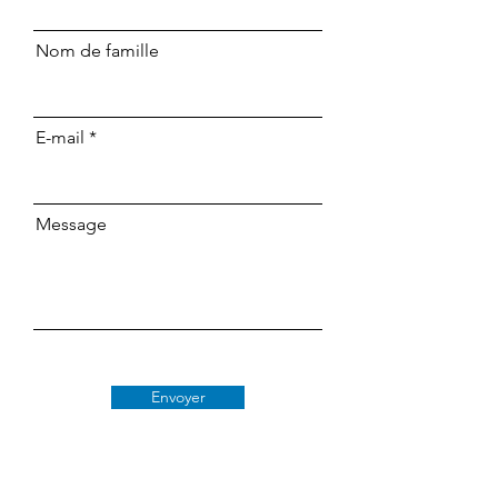
Nom de famille
E-mail
Message
Envoyer
Classe 509