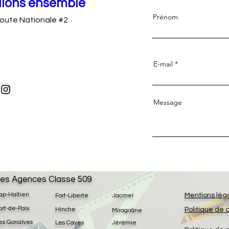
llons ensemble
Prénom
oute Nationale #2
E-mail
Message
es Agences Classe 509
ap-Haïtien
Mentions lég
Fort-Liberté
Jacmel
ort-de-Paix
Hinche
Politique de 
Miragoâne
es Gonaïves
Les Cayes
Jérémie