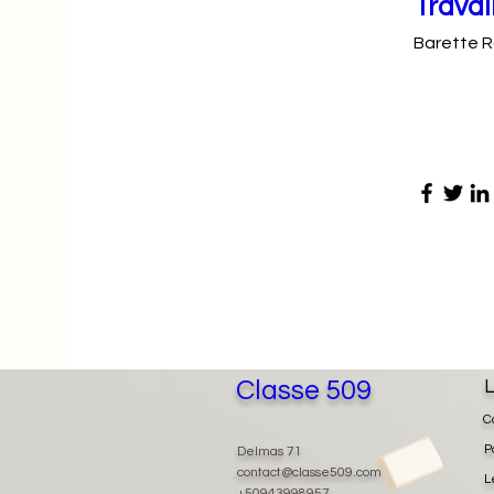
Travai
Barette R
Classe 509
L
C
P
Delmas 71
contact@classe509.com
L
+50943998957