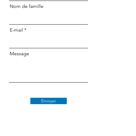
Nom de famille
E-mail
Message
Envoyer
Classe 509