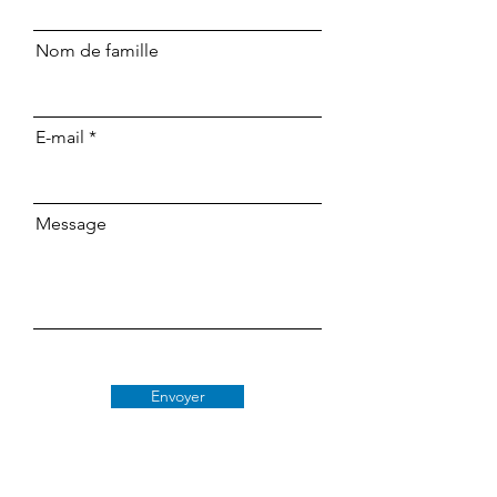
Nom de famille
E-mail
Message
Envoyer
Classe 509