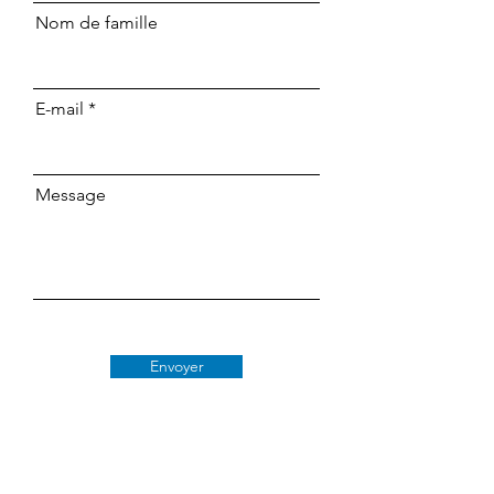
Nom de famille
E-mail
Message
Envoyer
Classe 509