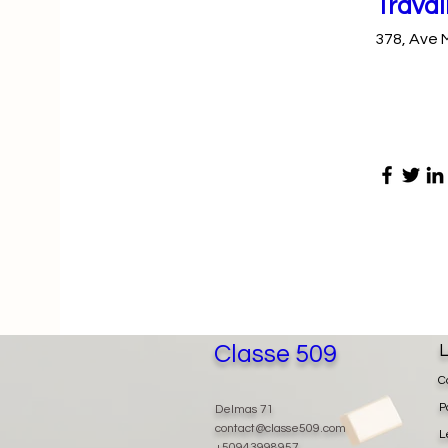
Travai
378, Ave 
Classe 509
L
C
P
Delmas 71
contact@classe509.com
L
+50943998957