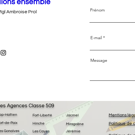
llons ensemble
Prénom
Mgl Ambroise Prol
E-mail
Message
es Agences Classe 509
ap-Haïtien
Mentions lég
Fort-Liberté
Jacmel
ort-de-Paix
Hinche
Politique de 
Miragoâne
es Gonaïves
Les Cayes
Jérémie