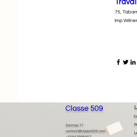
Travai
75, Tabar
Imp Wilne
Classe 509
L
C
P
Delmas 71
contact@classe509.com
L
+50943998957