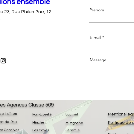
llons ensemble
Prénom
re 23, Rue Philom?ne, 12
r
E-mail
Message
es Agences Classe 509
ap-Haïtien
Mentions lég
Fort-Liberté
Jacmel
ort-de-Paix
Hinche
Politique de 
Miragoâne
es Gonaïves
Les Cayes
Jérémie