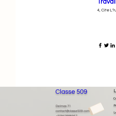
Travai
4, Cite L?
Classe 509
L
C
P
Delmas 71
contact@classe509.com
L
+50943998957