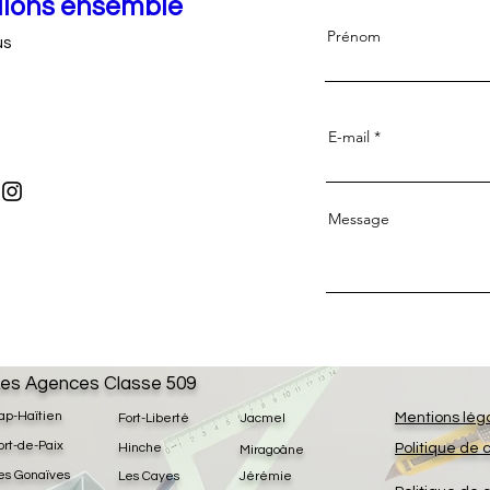
llons ensemble
Prénom
us
E-mail
Message
es Agences Classe 509
ap-Haïtien
Mentions lég
Fort-Liberté
Jacmel
ort-de-Paix
Hinche
Politique de 
Miragoâne
es Gonaïves
Les Cayes
Jérémie