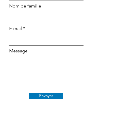
Nom de famille
E-mail
Message
Envoyer
Classe 509