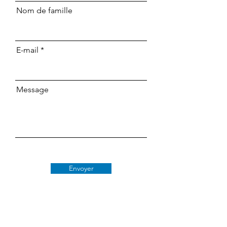
Nom de famille
E-mail
Message
Envoyer
Classe 509