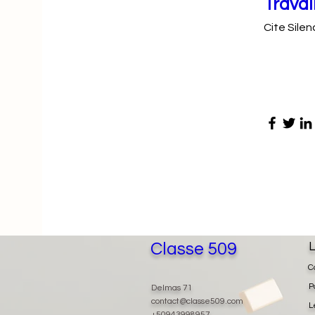
Travai
Cite Sile
Classe 509
L
C
P
Delmas 71
contact@classe509.com
L
+50943998957