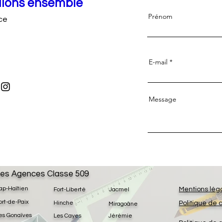
llons ensemble
Prénom
nce
E-mail
Message
es Agences Classe 509
ap-Haïtien
Mentions lég
Fort-Liberté
Jacmel
ort-de-Paix
Hinche
Politique de 
Miragoâne
es Gonaïves
Les Cayes
Jérémie