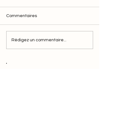
Commentaires
Rédigez un commentaire...
Voici la solution clics pour le
marketing efficace
Réserver une démo
Plus de clics