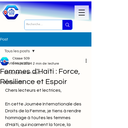
Post
Tous les posts
Classe 509
Tous les posts
8 mars 2024
2 min de lecture
Femmes d'Haïti : Force,
L'éducation en Haïti
Résilience et Espoir
PUBLICITÉ
Chers lecteurs et lectrices,
En cette Journée Internationale des 
Droits de la Femme, je tiens à rendre 
hommage à toutes les femmes 
d'Haïti, qui incarnent la force, la 