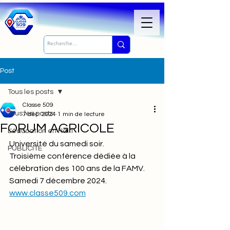
Post
Tous les posts
Classe 509
Tous les posts
7 déc. 2024
1 min de lecture
FORUM AGRICOLE
L'éducation en Haïti
Université du samedi soir.
PUBLICITÉ
Troisième conférence dédiée à la 
célébration des 100 ans de la FAMV.
Samedi 7 décembre 2024.
www.classe509.com