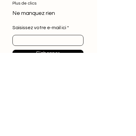
Plus de clics
Ne manquez rien
Saisissez votre e-mail ici
S'abonner
Classe 509
Delmas 71
contact@classe509.com
+50943998957
Les Agences Classe 509