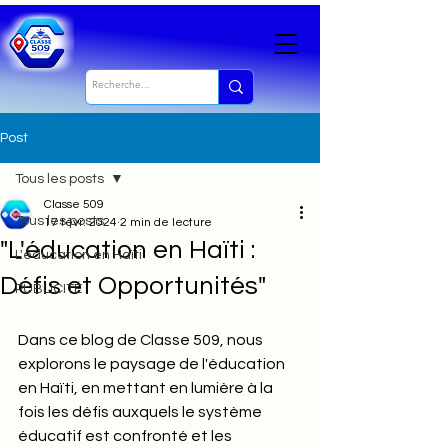
Post
Tous les posts
Classe 509
Tous les posts
17 févr. 2024
2 min de lecture
"L'éducation en Haïti :
L'éducation en Haïti
Défis et Opportunités"
PUBLICITÉ
Dans ce blog de Classe 509, nous 
explorons le paysage de l'éducation 
en Haïti, en mettant en lumière à la 
fois les défis auxquels le système 
éducatif est confronté et les 