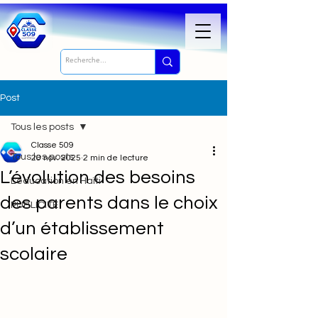
Post
Tous les posts
Classe 509
Tous les posts
20 nov. 2025
2 min de lecture
L’évolution des besoins
L'éducation en Haïti
des parents dans le choix
PUBLICITÉ
d’un établissement
scolaire