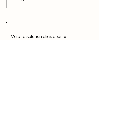
Voici la solution clics pour le
marketing efficace
Réserver une démo
Plus de clics
Ne manquez rien
Saisissez votre e-mail ici