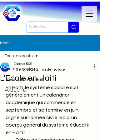
Post
Tous les posts
Classe 509
Tous les posts
13 mai 2024
2 min de lecture
L'Ecole en Haiti
L'éducation en Haïti
En Haïti, le système scolaire suit 
PUBLICITÉ
généralement un calendrier 
académique qui commence en 
septembre et se termine en juin, 
aligné sur l'année civile. Voici un 
aperçu général du système éducatif 
en Haïti :