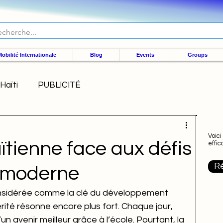
obilité Internationale
Blog
Events
Groups
Haïti
PUBLICITÉ
Voici
ïtienne face aux défis
effi
Ré
n moderne
onsidérée comme la clé du développement 
érité résonne encore plus fort. Chaque jour, 
un avenir meilleur grâce à l’école. Pourtant, la 