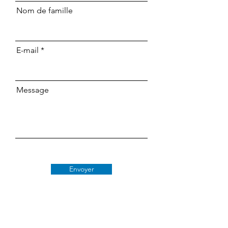
Nom de famille
E-mail
Message
Envoyer
Classe 509