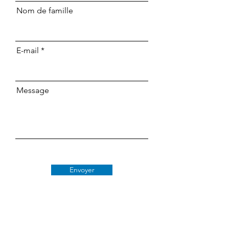
Nom de famille
E-mail
Message
Envoyer
Classe 509