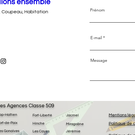
llons ensemble
Prénom
, Coupeau, Habitation
E-mail
Message
es Agences Classe 509
ap-Haïtien
Mentions lég
Fort-Liberté
Jacmel
ort-de-Paix
Hinche
Politique de 
Miragoâne
es Gonaïves
Les Cayes
Jérémie