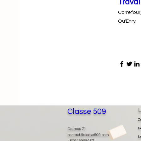
Travai
Carrefour
Qu'Enry
Classe 509
L
C
P
Delmas 71
contact@classe509.com
L
+50943998957