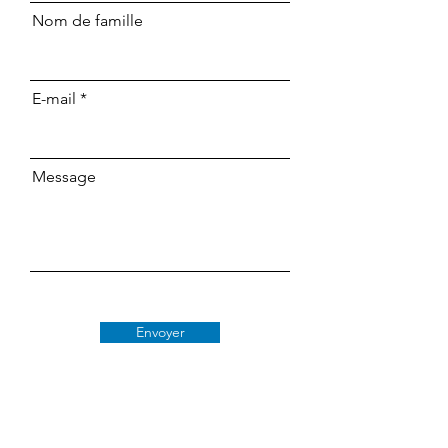
Nom de famille
E-mail
Message
Envoyer
Classe 509