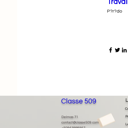
Travai
P?r?do
Classe 509
L
C
P
Delmas 71
contact@classe509.com
L
+50943998957