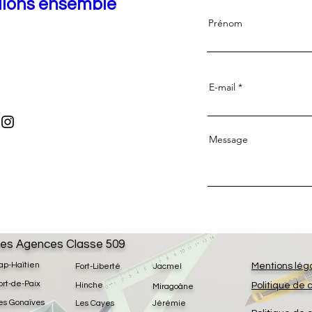
llons ensemble
Prénom
E-mail
Message
es Agences Classe 509
ap-Haïtien
Mentions lég
Fort-Liberté
Jacmel
ort-de-Paix
Hinche
Politique de 
Miragoâne
es Gonaïves
Les Cayes
Jérémie