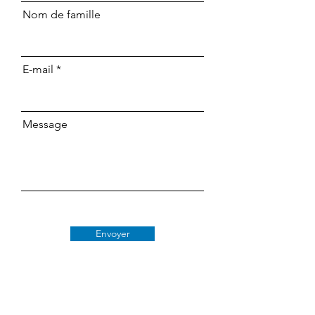
Nom de famille
E-mail
Message
Envoyer
Classe 509