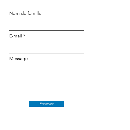
Nom de famille
E-mail
Message
Envoyer
Classe 509