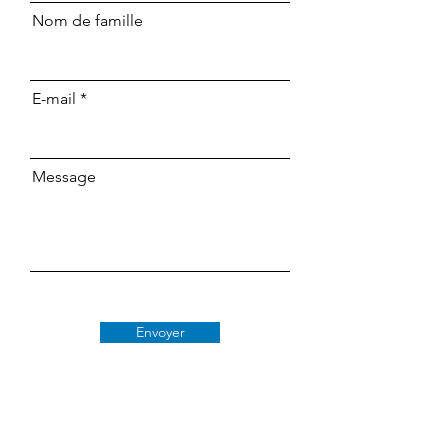
Nom de famille
E-mail
Message
Envoyer
Classe 509