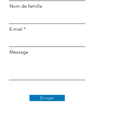
Nom de famille
E-mail
Message
Envoyer
Classe 509