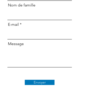
Nom de famille
E-mail
Message
Envoyer
Classe 509