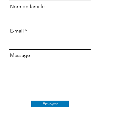
Nom de famille
E-mail
Message
Envoyer
Classe 509