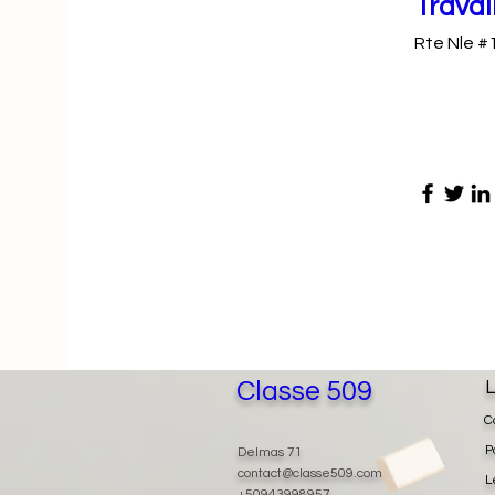
Travai
Rte Nle #1
Classe 509
L
C
P
Delmas 71
contact@classe509.com
L
+50943998957