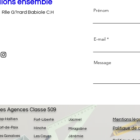
llons ensemble
Prénom
 Rlle G?rard Babiole C.H
E-mail
Message
es Agences Classe 509
ap-Haïtien
Mentions lég
Fort-Liberté
Jacmel
ort-de-Paix
Hinche
Politique de 
Miragoâne
es Gonaïves
Les Cayes
Jérémie