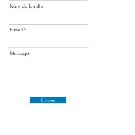
Nom de famille
E-mail
Message
Envoyer
Classe 509