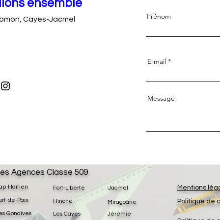
llons ensemble
Prénom
lomon, Cayes-Jacmel
E-mail
Message
es Agences Classe 509
ap-Haïtien
Mentions lég
Fort-Liberté
Jacmel
ort-de-Paix
Hinche
Politique de 
Miragoâne
es Gonaïves
Les Cayes
Jérémie