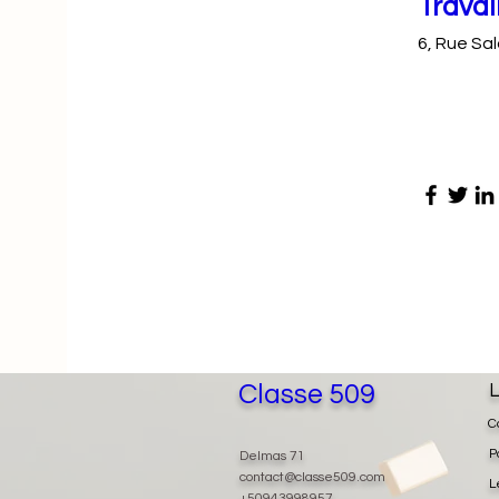
Travai
6, Rue Sa
Classe 509
L
C
P
Delmas 71
contact@classe509.com
L
+50943998957